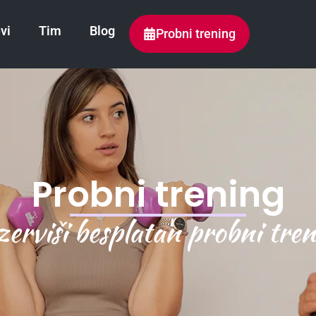
evi
Tim
Blog
Probni trening
Probni trening
erviši besplatan probni tre