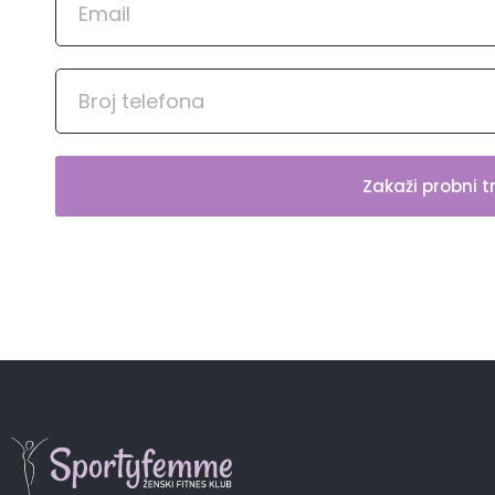
Zakaži probni t